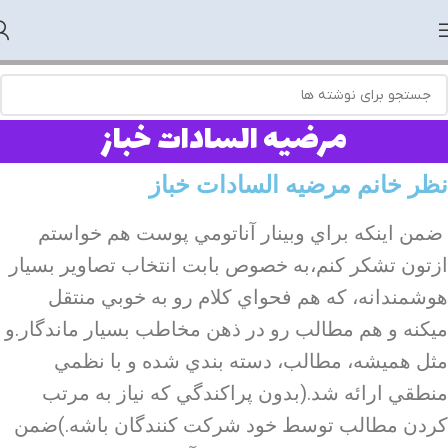
مرضیه السادات خباز
نظر خانم مرضیه السادات خباز
ضمن اينكه براي وبينار آناتومي پوست هم خواستم
ازتون تشكر كنم،به خصوص بابت انتخاب تصاوير بسيار
هوشمندانه، كه هم فحواي كلام رو به خوبي منتقل
ميكنه و هم مطالب رو در ذهن مخاطب بسيار ماندگار.و
مثل هميشه، مطالب، دسته بندي شده و با نظمي
منطقي ارائه شد.(بدون پراكندگي كه نياز به مرتب
كردن مطالب توسط خود شركت كنندگان باشه.)ضمن