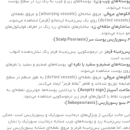
پوسته‌های چرب و زرد
: پوسته‌های ریز و چرب به رنگ زرد در سطح پوست
دیده می‌شوند.
الگوهای عروقی
: عروق شاخه‌ای (arborizing vessels) و عروق نقطه‌ای
(dotted vessels) روی یک پس‌زمینه اریتماتو (قرمز) مشاهده می‌شوند.
ساختارهای حلقه‌ای زرد
: ساختارهای حلقه‌ای زرد رنگ در اطراف فولیکول‌های
مو دیده می‌شوند.
۲
.
پسوریازیس پوست سر
(Scalp Psoriasis):
پس‌زمینه قرمز
: در درموسکوپی، پس‌زمینه قرمز رنگ نشان‌دهنده التهاب
شدید است.
پوسته‌های ضخیم و سفید یا نقره ای
: پوسته‌های ضخیم و سفید یا نقرهای
روی پوست مشاهده می‌شوند.
الگوهای عروقی
: عروق نقطه‌ای (dotted vessels) به طور منظم در سطح
ضایعه توزیع شده‌اند و ظاهر "نقاط قرمز" ایجاد می‌کنند.
علامت آسپیتز
(Auspitz sign)
: با برداشتن پوسته‌ها، خونریزی نقطه‌ای به
صورت نقاط یا گلبول‌های قرمز زیر درموسکوپی مشاهده می‌شود.
۳
.
سِبو ‌پسوریازیس
(Sebopsoriasis):
این حالت ترکیبی از ویژگی‌های درماتیت سبورئیک و پسوریازیس است. ممکن
است پس‌زمینه زرد و پوسته‌های چرب مشابه درماتیت سبورئیک را نشان
دهد، اما همچنین پس‌زمینه قرمز و عروق نقطه‌ای مشابه پسوریازیس نیز