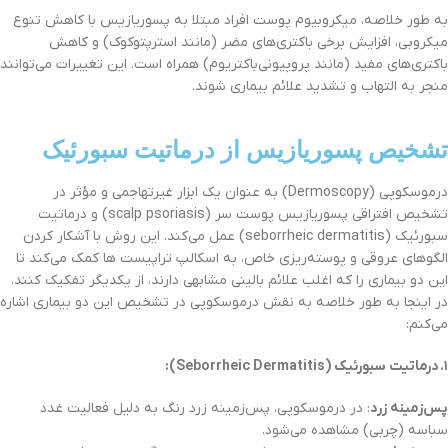
به طور خلاصه، میکروبیوم پوست افراد مبتلا به پسوریازیس با کاهش تنوع
میکروبی، افزایش برخی باکتری‌های مضر (مانند استرپتوکوک) و کاهش
باکتری‌های مفید (مانند پروپیونی‌باکتریوم) همراه است. این تغییرات می‌توانند
منجر به التهاب و تشدید علائم بیماری شوند.
تشخیص پسوریازیس از درماتیت سبورئیک
درموسکوپی (Dermoscopy) به عنوان یک ابزار غیرتهاجمی و مؤثر در
تشخیص افتراقی پسوریازیس پوست سر (scalp psoriasis) و درماتیت
سبورئیک (seborrheic dermatitis) عمل می‌کند. این روش با آشکار کردن
الگوهای عروقی و پوسته‌ریزی خاص، به اسکالپ تراپیست ها کمک می‌کند تا
این دو بیماری را که اغلب علائم بالینی مشابهی دارند، از یکدیگر تفکیک کنند.
در اینجا به طور خلاصه به نقش درموسکوپی در تشخیص این دو بیماری اشاره
می‌کنم:
۱
.
درماتیت سبورئیک
(Seborrheic Dermatitis):
پس‌زمینه زرد
: در درموسکوپی، پس‌زمینه زرد رنگ به دلیل فعالیت غدد
سباسه (چربی) مشاهده می‌شود.