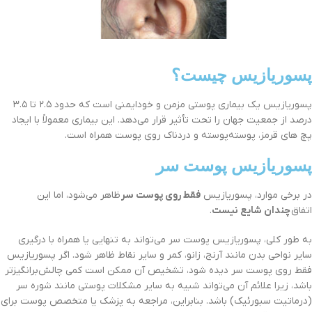
پسوریازیس چیست؟
پسوریازیس یک بیماری پوستی مزمن و خودایمنی است که حدود ۲.۵ تا ۳.۵
درصد از جمعیت جهان را تحت تأثیر قرار می‌دهد. این بیماری معمولاً با ایجاد
پچ های قرمز، پوسته‌پوسته و دردناک روی پوست همراه است.
پسوریازیس پوست سر
در برخی موارد، پسوریازیس
فقط روی پوست سر
ظاهر می‌شود، اما این
اتفاق
چندان شایع نیست
.
به طور کلی، پسوریازیس پوست سر می‌تواند به تنهایی یا همراه با درگیری
سایر نواحی بدن مانند آرنج، زانو، کمر و سایر نقاط ظاهر شود. اگر پسوریازیس
فقط روی پوست سر دیده شود، تشخیص آن ممکن است کمی چالش‌برانگیزتر
باشد، زیرا علائم آن می‌تواند شبیه به سایر مشکلات پوستی مانند شوره سر
(درماتیت سبورئیک) باشد. بنابراین، مراجعه به پزشک یا متخصص پوست برای