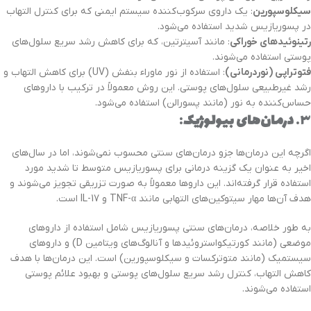
سیکلوسپورین
: یک داروی سرکوب‌کننده سیستم ایمنی که برای کنترل التهاب
در پسوریازیس شدید استفاده می‌شود.
رتینوئیدهای خوراکی
: مانند آسیترتین، که برای کاهش رشد سریع سلول‌های
پوستی استفاده می‌شوند.
فتوتراپی (نوردرمانی)
: استفاده از نور ماوراء بنفش (UV) برای کاهش التهاب و
رشد غیرطبیعی سلول‌های پوستی. این روش معمولاً در ترکیب با داروهای
حساس‌کننده به نور (مانند پسورالن) استفاده می‌شود.
۳.
درمان‌های بیولوژیک
:
اگرچه این درمان‌ها جزو درمان‌های سنتی محسوب نمی‌شوند، اما در سال‌های
اخیر به عنوان یک گزینه درمانی برای پسوریازیس متوسط تا شدید مورد
استفاده قرار گرفته‌اند. این داروها معمولاً به صورت تزریقی تجویز می‌شوند و
هدف آن‌ها مهار سیتوکین‌های التهابی مانند TNF-α و IL-17 است.
به طور خلاصه، درمان‌های سنتی پسوریازیس شامل استفاده از داروهای
موضعی (مانند کورتیکواستروئیدها و آنالوگ‌های ویتامین D) و داروهای
سیستمیک (مانند متوترکسات و سیکلوسپورین) است. این درمان‌ها با هدف
کاهش التهاب، کنترل رشد سریع سلول‌های پوستی و بهبود علائم پوستی
استفاده می‌شوند.