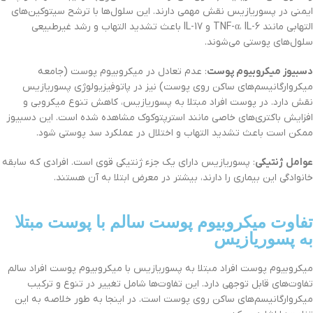
ایمنی در پسوریازیس نقش مهمی دارند. این سلول‌ها با ترشح سیتوکین‌های
التهابی مانند TNF-α، IL-6 و IL-17 باعث تشدید التهاب و رشد غیرطبیعی
سلول‌های پوستی می‌شوند.
دسبیوز میکروبیوم پوست
: عدم تعادل در میکروبیوم پوست (جامعه
میکروارگانیسم‌های ساکن روی پوست) نیز در پاتوفیزیولوژی پسوریازیس
نقش دارد. در پوست افراد مبتلا به پسوریازیس، کاهش تنوع میکروبی و
افزایش باکتری‌های خاصی مانند استرپتوکوک مشاهده شده است. این دسبیوز
ممکن است باعث تشدید التهاب و اختلال در عملکرد سد پوستی شود.
عوامل ژنتیکی
: پسوریازیس دارای یک جزء ژنتیکی قوی است. افرادی که سابقه
خانوادگی این بیماری را دارند، بیشتر در معرض ابتلا به آن هستند.
تفاوت میکروبیوم پوست سالم با پوست مبتلا
به پسوریازیس
میکروبیوم پوست افراد مبتلا به پسوریازیس با میکروبیوم پوست افراد سالم
تفاوت‌های قابل توجهی دارد. این تفاوت‌ها شامل تغییر در تنوع و ترکیب
میکروارگانیسم‌های ساکن روی پوست است. در اینجا به طور خلاصه به این