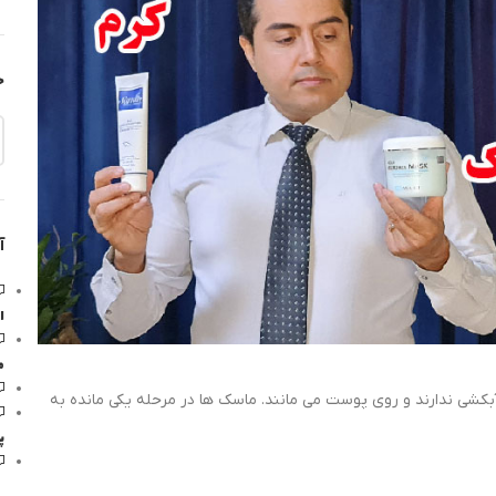
ج
آ
ا
م
آبکشی ندارند و روی پوست می مانند. ماسک ها در مرحله یکی مانده به
پ