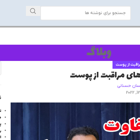
وبلاگ
اقبت از پوست
های مراقبت از پوست
سان حسنانی
ن
ت
م
پ
ر
ا