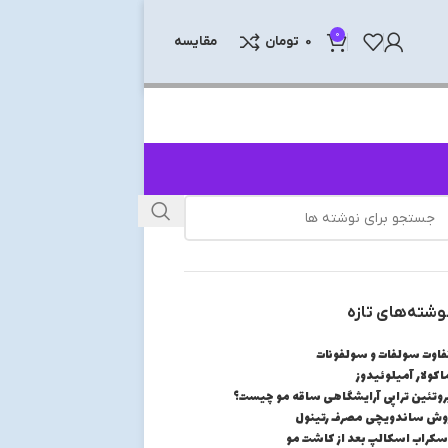
0
0
تومان
مقایسه
وشته‌های تازه
فاوت سولفات و سولفونات
اکولار آمیلوئیدوز
روتئین تراپی آرایشگاهی ساقه مو چیست؟
وش ساندویچی مصرف رتینول
سکراب اسکالپ بعد از کاشت مو